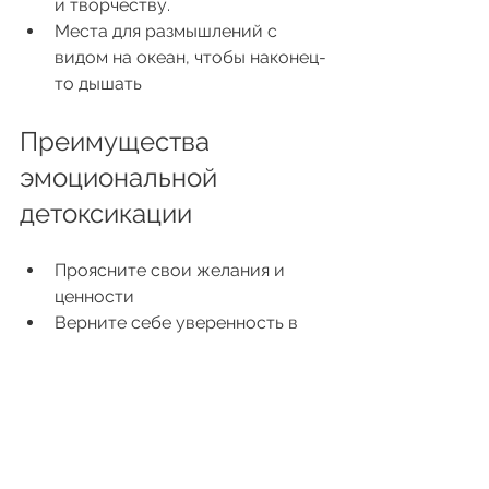
и творчеству.
Места для размышлений с 
видом на океан, чтобы наконец-
то дышать
Преимущества 
эмоциональной 
детоксикации
Проясните свои желания и 
ценности
Верните себе уверенность в 
себе
Освободите себя от 
необходимости угождать или 
выполнять
Восстановите связь со своим 
сердцем и чувствами.