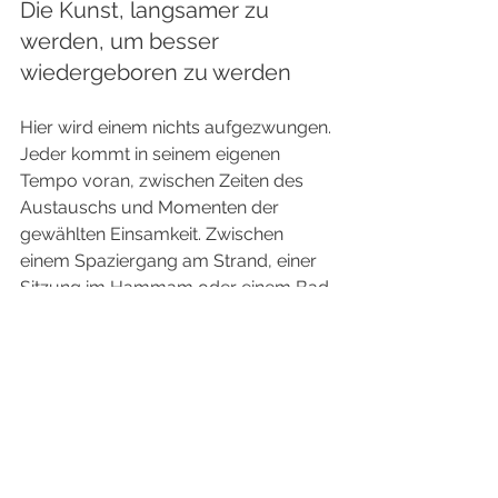
Die Kunst, langsamer zu 
werden, um besser 
wiedergeboren zu werden
Hier wird einem nichts aufgezwungen. 
Jeder kommt in seinem eigenen 
Tempo voran, zwischen Zeiten des 
Austauschs und Momenten der 
gewählten Einsamkeit. Zwischen 
einem Spaziergang am Strand, einer 
Sitzung im Hammam oder einem Bad 
im Pool wird die Stille fruchtbar. Sie 
ermöglichen es uns, zu integrieren, zu 
fühlen und Platz für das zu schaffen, 
was kommt.
Es ist diese subtile Alchemie zwischen 
Raum, Sprache, Zuhören und 