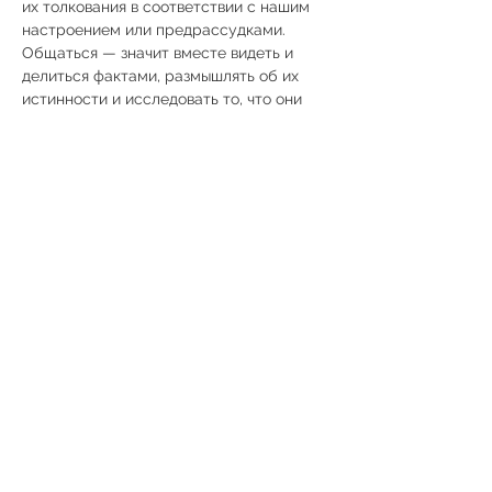
их толкования в соответствии с нашим 
настроением или предрассудками. 
Общаться — значит вместе видеть и 
делиться фактами, размышлять об их 
истинности и исследовать то, что они 
открывают в нас. Это требует 
смирения, любопытства и готовности 
выйти за рамки собственного 
внутреннего замешательства и 
конфликта. Это также подразумевает 
отказ от любой лжи, включая ту, 
которую мы говорим себе...
Официальное уведомление
Политика в отношении файлов cookie
Политика конфиденциальности
Условия эксплуатации