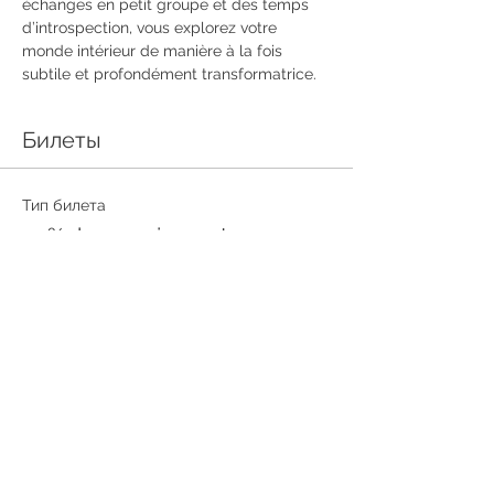
échanges en petit groupe et des temps 
d’introspection, vous explorez votre 
monde intérieur de manière à la fois 
subtile et profondément transformatrice.
Билеты
Тип билета
30% down paiement
This confirms that you are registered for 
the emotional detox retreat from 18th to 
the 21st of September 2026
Цена
600,00 €
Количество