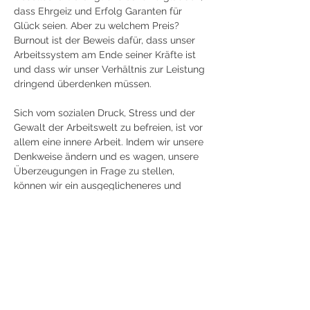
dass Ehrgeiz und Erfolg Garanten für 
Glück seien. Aber zu welchem Preis? 
Burnout ist der Beweis dafür, dass unser 
Arbeitssystem am Ende seiner Kräfte ist 
und dass wir unser Verhältnis zur Leistung 
dringend überdenken müssen.
Sich vom sozialen Druck, Stress und der 
Gewalt der Arbeitswelt zu befreien, ist vor 
allem eine innere Arbeit. Indem wir unsere 
Denkweise ändern und es wagen, unsere 
Überzeugungen in Frage zu stellen, 
können wir ein ausgeglicheneres und 
erfüllteres Leben führen, das mit unseren 
wahren Zielen im Einklang steht.
Dieser Wellnessaufenthalt ist speziell für 
Menschen konzipiert, die ein Burnout 
haben oder kurz davor stehen.
Kommen Sie und tanken Sie neue Kraft, 
finden Sie wieder zu sich selbst und das 